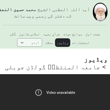
آيۃ اللہ العظمی الشيخ
محمد حسین النجفي
کے دفتر کی رسمی ویب سائٹ
صفحۂ اول
سوانحِ حیات
قرآنِ مجید
اسلامی قانون
کُتُب
استفتاءات
ویڈیوز
مجلات
یڈیوز
جامعۃ المنتظرؑ گولڈن جوبلی