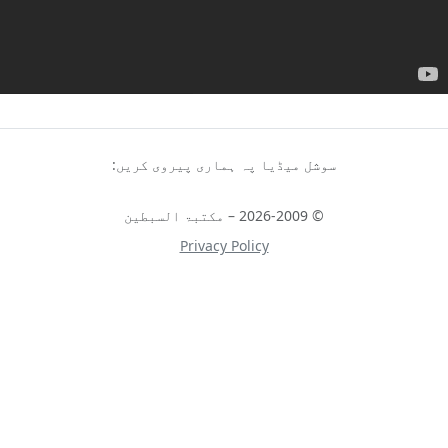
سوشل میڈیا پہ ہماری پیروی کریں:
© 2026-2009 – مکتبۃ السبطین
Privacy Policy