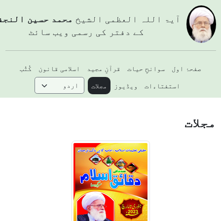
آيۃ اللہ العظمی الشيخ
محمد حسین النجفي
کے دفتر کی رسمی ویب سائٹ
صفحۂ اول
سوانحِ حیات
قرآنِ مجید
اسلامی قانون
کُتُب
استفتاءات
ویڈیوز
مجلات
جلات