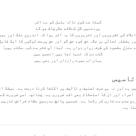
کہتا ھے کون نالۂ بلبل کو بے اثر
پردےمیں گل کےلاکھ جگرچاک ھو گۓ
اعلام کی تقریروں اور تحریروں کا یہ اثر ہوا کہ اندرونِ ملک اور بیر
 بفضلہٖ تعالٰی ہر جگہ حق جُو، حق گو اور حق پرست لوگوں کا ایک قابل
منزلِ مقصود کی طرف رواں دواں ہے۔ لہٰذا آپ فخر سے کہہ سکتے ہیں:
گئے دن کہ تنہا تھا میں انجمن میں
یہاں اب میرے رازداں اور بھی ہیں
 تاسیس
ں ہے اور نہ ہی صرف تصنیف و تالیف پر اکتفا کرنا درست ہے۔ بیشک ان
 اجراء اور ان کا استحکام بھی اشد ضروری ہے۔ چنانچہ اسی ضرورت کے 
ع صدی سے جاری کر رکھا ہے۔ جسمیں پانچ مدرسینِ عظام فرائضِ تدریس ا
تا ہے۔
سوشل میڈیا پہ ہماری پیروی کریں: