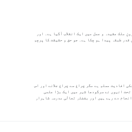
ونِ ملک عقیدہ و عمل میں ایک انقلاب آگیا ہے۔ اور
ِ قدر طبقہ پیدا ہو چکا ہے۔ جو حق و حقیقت کا پرچم
کی افادیت مسلم ہے مگر چراغ سے چراغ جلانے اور اس
تحت انہوں نے سرگودھا شہر میں ایک بڑا علمی
نجام دے رہے ہیں اور بفضلہٖ تعالٰی مدرسہ شاہراہِ