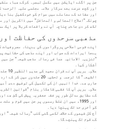
جن پر اگلے ایڈیشن میں مکمل تبصرہ کرکے ھباء منشو
اور کچھ عرصے بعد سرکار علامہ مجلسی علیہ الرحمۃ 
اور عقائد کے معاملے میں عوام کو خودکفیل بنا دیا
چونکہ"اصلاح المجالس و المحافل" میں ذاکرین اور مق
لکھ کر دی جاۓ، چناچہ آپ نے واقعات کربلا پر ایک م
مذھبی سرحدوں کی حفاظت اور
اپنے قومی اصلاحی پروگراموں کی بےپناہ مصروفیات ک
بےجا ایرادات کے جواب اور اپنے مذھب کی حقانیت پر
"تنزیہہ الامانیہ عما فی رسالہ مذھب شیعہ" جن میں 
آشکار کیا۔
علاوہ 
جاری ھے۔ خدا انہیں ان کی تکمیل کی توفیق دے، آمی
علاوہ بریں آپ کا فقہی شاھکار بنام "قوانین الشریع
کے مطابق مدلل طور پر فقہ جعفریہ پیش کی گئ ھے اور
اور 1995ء میں ان غلط رسموں پر جن میں قوم و
کو آخری حد تک پہنچا دیا۔
آج کل شیعوں کے خلاف لکھی گئی کتب "رسالۂ شیعہ" او
کے قوم تک پہنچے گا۔