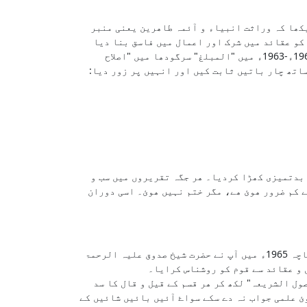
یکھا کہ وراثت انبیاء و آئمہ طاھرین یعنی منبر
 کو عقائد میں شرک اور اعمال میں فاسق بنا دیا
ھے، الا ما شاء اللہ۔ اور عامۃ الناس صحیح عقائد اور عمل کی بات سننے کے لیے بھی آمادہ نہیں ھیں تو انہوں نے پہلے 1962ء-1963ء میں "المبلغ" سرگودھا میں "اصلاح
اتھ چار باتیں ثابت کیں اور انہیں پر زور دیا:
 بدتمیزی کھڑا کردیا۔ ھر جگہ تقریروں میں سب و
ے کم ضرور ھوئ ھے، مگر ختم نہیں ھوئ۔ اسی دوران
ان حالات سے گھبرانے کے بجاۓ الٹا ان حالات و واقعات نے آپ کے اصلاحی پروگراموں کے عزم و ارادے کو اور ممیز کردیا۔ چناچہ 1965ء میں آپ نے حضرت شیخ صدوق علیہ الرحمۃ
 و عقائد سے قوم کو روشناس کرایا۔
سے ایرادات ھوۓ اور بعض جوابی کتابیں لکھی گئیں جن کے جواب الجواب میں آپ نے 1966ء میں "اصول الشریعہ" لکھ کر ھر قسم کے قیل و قال کا سد
وئ علمی جواب نہ دے سکے سواۓ آئیں بائیں شائیں کے