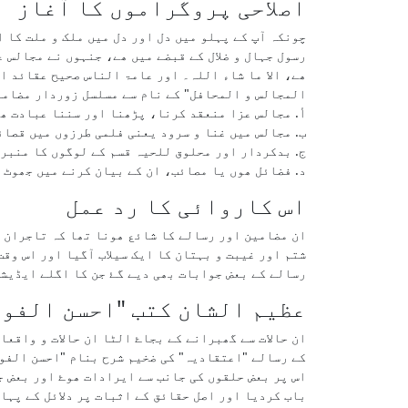
اصلاحی پروگراموں کا آغاز
چونکہ آپ کے پہلو میں دل اور دل میں ملک و ملت کا 
رسول جہال و ضلال کے قبضے میں ھے، جنہوں نے مجالس 
المجالس و المحافل" کے نام سے مسلسل زوردار مضامی
أ. مجالس عزا منعقد کرنا، پڑھنا اور سننا عبادت ھی
ب. مجالس میں غنا و سرود یعنی فلمی طرزوں میں قصائ
ج. بدکردار اور محلوق للحیہ قسم کے لوگوں کا منبر 
د. فضائل ھوں یا مصائب، ان کے بیان کرنے میں جھوٹ 
اس کاروائی کا رد عمل
ان مضامین اور رسالے کا شائع ھونا تھا کہ تاجران 
شتم اور غیبت و بہتان کا ایک سیلاب آگیا اور اس وقت
رسالے کے بعض جوابات بھی دیے گۓ جن کا اگلے ایڈیش
عظیم الشان کتب "احسن الفوا
کے رسالے "اعتقادیہ" کی ضخیم شرح بنام "احسن الفو
باب کردیا اور اصل حقائق کے اثبات پر دلائل کے پہا