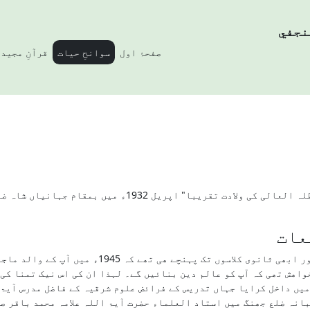
نجفي
صفحۂ اول
سوانحِ حیات
قرآنِ مجید
سرکار آیۃ اللہ علامہ الشیخ محمد حسین النجفی مد ظلہ العال
عات
قریبا" پانچ سال کی عمر میں سکول میں داخلہ لیہ اور 
اھش تھی کہ آپ کو عالم دین بنائیں گے۔ لہذا ان کی اس نیک تمنا کی 
میں داخل کرایا جہاں تدریس کے فرائض علوم شرقیہ کے فاضل مدرس آيۃ 
پڑھیں اور پھر 1947ء میں بدرھرجبانہ ضلع جھنگ میں استاد العلماء حضرت آیۃ اللہ علامہ