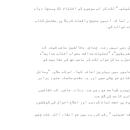
لیلیہ" لکھ کر اس موضوع کو اختتام تک پہنچا دیا،
ر تھا کہ انہیں صحیح واقعات کربلا پر مشتمل کتاب
کے حوالے کی۔
ل بھی نہیں رھے۔ چناچہ مخالفین مذھب شیعہ کے
لفریقین"، "تجلیات صداقت بجواب آفتاب ھدایت"،
مل و مدلل جواب لکھ کر مذھب حق کی حقانیت کو
آن" لکھ کے شیعہ تفاسیر میں بہترین اضافہ کیا۔ اس کے علاوہ "وسائل
حشیہ 20 جلدوں میں کر کے اردو میں شیعہ لٹریچر میں قابل قدر اضافہ کیا، جس کی تا حال 13 جلدیں شائع ھو چکی ھیں اور یہ مقدس سلسلہ ھنوز برابر
تیسری طباعت ھو رھی ھے۔ زمانہ حاضرہ کے تقاضوں
تری ثابت کی گئ ھے۔
ر قوم پر حجت تمام کردی، اور اصلاح احوال کی کوششوں
فۂ حسینیہ" رقم کررہے ہیں جو انشاء اللہ جلد چھپ