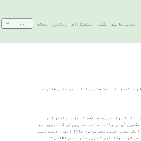
اسلامی قانون
کُتُب
استفتاءات
ویڈیوز
مجلات
ی کی ولادت تقریبا" اپریل 1932ء میں بمقام جہانیاں شاہ ضلع سرگودھا کے ایک جٹ زمیندار اور علمی خانوادہ
ابھی ثانوی کلاسوں تک پہنچے ھی تھے کہ 1945ء میں آپ کے والد ماجد رانا تاج الدین صاحب (جو کہ بڑے دیندار اور
تکمیل آپ کی والدہ ماجدہ نے یوں کی کہ انہوں نے
اللہ علامہ حسین بخش مرحوم جاڑا انجام دیتے تھے۔
 محمد باقر صاحب قبلہ چکڑالوی کے زیر سایہ درس نظامی کا