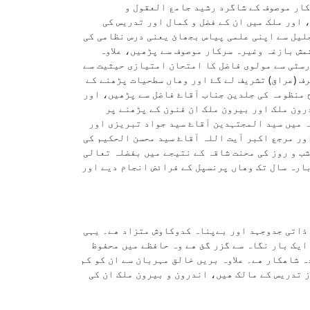
کار موصوف کے شاگرد رشید جامع العقول و
، اور ملک میں ان کے فضل و کمال اور تدریس کی
 اور مسلسل پانچ سال تک اس فاضل جلیل سے اپنی علمی پیاس بجھائ یعنی درس نظامی کی
شمش بازغہ وغیرہ سرکار موصوف سے پڑھیں، علاوہ
عالم الاصول وغیرہ بھی انہیں سے پڑھیں۔ اس دوران 1953ء میں پنجاب یونیورسٹی سے مولوی فاضل کا امتحان امتیازی حیثیت سے
تاد محترم کی تحریک و تشویق پر 1954ء میں حوزہ علمیہ نجف اشرف (عراق) تشریف لے گۓ اور وھاں سطحیات پڑھنے کے
 منظومہ کی جلدین جناب آقاۓ فاضل سے پڑھیں، اور
رون ملک اور بیرون ملک ان فنون کے پڑھنے پر
ہ میں سید المجتہدین آقاۓ سید جواد تبریزی اور
ور مرجع اکبر آیت اللہ آقاۓ سید محسن الحکیم کی
شب و روز کی محنت شاقہ کے نتیجے میں بفضلہ تعالی
ت پر 1960ء میں پاکستان تشریف لاۓ اور قریبا" بارہ سال تک وھاں پرنسپل کے فرائض انجام دیے اور
ر ذاتی جدوجہد اور بےپناہ کدوکاوش متزاد ھے۔ یہی
ایک بار نگاہ سے گزر گئ ھے وہ حافظے میں محفوظ
ہ شاھکار ھے۔ علاوہ بریں خالق مہربان سے ان کو کم
 تدریس کے مالک ھیں، اندرون و بیرون ملک ان کی