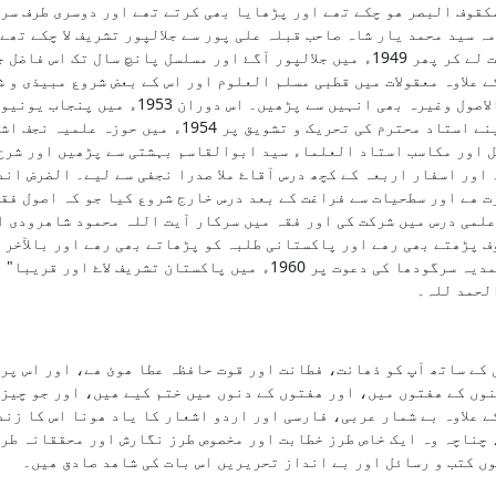
کقوف البصر ھو چکے تھے اور پڑھایا بھی کرتے تھے اور دوسری طرف سر
ہ سید محمد یار شاہ صاحب قبلہ علی پور سے جلالپور تشریف لا چکے تھے
دھوم مچی ھوئ تھی، اس لیے آپ سرکار موصوف سے اجازت لے کر پھر 1949ء میں جلالپور آگۓ
ے علاوہ معقولات میں قطبی مسلم العلوم اور اس کے بعض شروع مبیذی و 
بریں شرائع الاسلام اور شرح لمعہ جلدین اور م
پاس کیا۔ اور اپنے علمی شوق و ذوق کی تکمیل اور اپنے اس
 اور مکاسب استاد العلماء سید ابوالقاسم بہشتی سے پڑھیں اور شرح
اور اسفار اربعہ کے کچھ درس آقاۓ ملا صدرا نجفی سے لیے۔ الضرض اند
ت ھے اور سطحیات سے فراغت کے بعد درس خارج شروع کیا جو کہ اصول فق
لمی درس میں شرکت کی اور فقہ میں سرکار آیت اللہ محمود شاھرودی ا
 پڑھتے بھی رھے اور پاکستانی طلبہ کو پڑھاتے بھی رھے اور بالآخر 
وھاں کے اعلام سے اجازہ ھاۓ اجتہاد لے کر مدرسہ محمدیہ سرگودھا کی دعو
لحمد للہ۔
 کے ساتھ آپ کو ذھانت، فطانت اور قوت حافظہ عطا ھوئ ھے، اور اس پ
وں کے ھفتوں میں، اور ھفتوں کے دنوں میں ختم کیے ھیں، اور جو چیز 
ے علاوہ بے شمار عربی، فارسی اور اردو اشعار کا یاد ھونا اس کا زند
 چناچہ وہ ایک خاص طرز خطابت اور مخصوص طرز نگارش اور محققانہ طرز
وں کتب و رسائل اور بے انداز تحریریں اس بات کی شاھد صادق ھیں۔