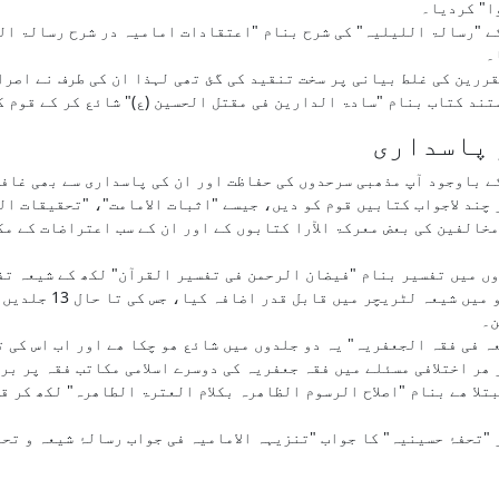
ا" کردیا۔
کے "رسالۃ اللیلیہ" کی شرح بنام "اعتقادات امامیہ در شرح رسالۃ ال
۔
ررین کی غلط بیانی پر سخت تنقید کی گئ تھی لہذا ان کی طرف نے اصرا
ستند کتاب بنام "سادۃ الدارین فی مقتل الحسین (ع)" شائع کر کے قوم 
 پاسداری
ے باوجود آپ مذھبی سرحدوں کی حفاظت اور ان کی پاسداری سے بھی غاف
 چند لاجواب کتابیں قوم کو دیں، جیسے "اثبات الامامت"، "تحقیقات ا
مخالفین کی بعض معرکۃ الآرا کتابوں کے اور ان کے سب اعتراضات کے مک
بریں آپ نے قران مجید کی عدیم النظیر 10 جلدوں میں تفسیر بنام "فیضان الرحمن فی تفسیر القر
الشیعہ" کا ترجمہ و ت
ن۔
ہ فی فقہ الجعفریہ" یہ دو جلدوں میں شائع ھو چکا ھے اور اب اس کی 
 ھر اختلافی مسئلے میں فقہ جعفریہ کی دوسرے اسلامی مکاتب فقہ پر بر
 ملت مبتلا ھے بنام "اصلاح الرسوم الظاھرہ بکلام العترۃ الطاھرہ" لکھ ک
ر "تحفۂ حسینیہ" کا جواب "تنزیہہ الامامیہ فی جواب رسالۂ شیعہ و تح