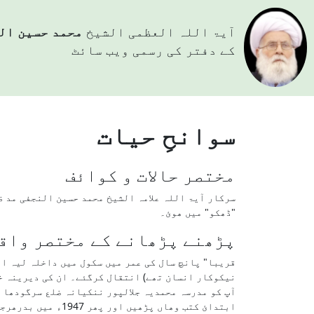
آيۃ اللہ العظمی الشيخ
محمد حسین ال
کے دفتر کی رسمی ویب سائٹ
سوانحِ حیات
مختصر حالات و کوائف
"ڈھکو" میں ھوئ۔
پڑھنے پڑھانے کے مختصر واق
نیکوکار انسان تھے) انتقال کرگئے۔ ان کی دیرینہ خو
آپ کو مدرسہ محمدیہ جلالپور ننکیانہ ضلع سرگودھا 
ابتدائ کتب وھاں 