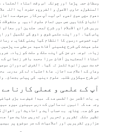
وسطائ حصہ پڑھا اور چونکہ اس وقت استاد العلماء م
المنقول، حاوی الاصول و الفروع، حضرت آيۃ اللہ علام
انتہائ کتابیں جس میں تمام علوم ادبیہ و منقولات ک
لیے خصوصی درسوں کا انتظام کیا یعنی کفایہ، رسائل
علم ھیئت کی شرح چغمینی آقاۓ سید مرعشی سے پڑھیں۔ 
زیادہ توجہ دی جن کی اپنے ملک و ملت کو زیادہ ضرور
استاذ المجتہدین آقائ مرزا محمد باقر زنجانی کے ع
خدمت میں زانوۓ تلمز تہ کیا۔ الغرض اس دوران موصوف
اس طرح سیکڑوں طلبہ علوم دینیہ کی پیاس بجھائ۔ وا
آپ کے علمی و عملی کارنامے
یہ بات اظھر من الشمس ھے کہ مبدا فیض سے بڑی فیاضی
وجہ ھے کہ انہوں نے سالوں کے درس مہینوں میں، مہین
ھو گئ ھے۔ چناچہ بے حساب آیت و احادیث اور اقوال ک
نظیر ملکہ تقریر و تحریر اور تدریس عنایت ھوا ھے،
ھزاروں تقریریں اور اسلامیات کے ھر مو‌ضوع پر بیسی