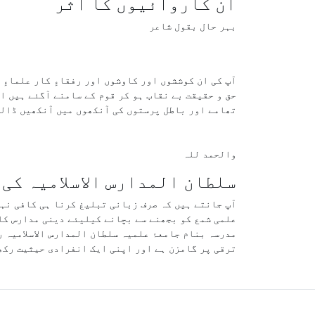
ان کاروائیوں کا اثر
بہر حال بقول شاعر
آپ کی ان کوششوں اور کاوشوں اور رفقاءِ کار علماءِ 
حق و حقیقت بے نقاب ہو کر قوم کے سامنے آگئے ہیں اور
تھامے اور باطل پرستوں کی آنکھوں میں آنکھیں ڈالے 
والحمد للہ
سلطان المدارس الاسلامیہ کی
آپ جانتے ہیں کہ صرف زبانی تبلیغ کرنا ہی کافی نہی
علمی شمع کو بجھنے سے بچانے کیلیئے دینی مدارس کا
مدرسہ بنام جامعۂ علمیہ سلطان المدارس الاسلامیہ رب
ترقی پر گامزن ہے اور اپنی ایک انفرادی حیثیت رکھ