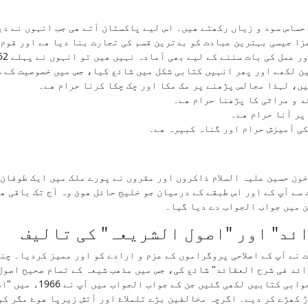
احساس سود و زیاں رکھتے ھیں۔ اس لیے پاکستان آتے ھی جب انہوں نے د
عزا جیسی بہترین عبادت کو بدترین قسم کی تجارت بنا دیا ھے اور قوم
ن لکھے اور پھر انہیں کتابی شکل میں شائع کیا، جس میں خصوصیت کے س
ں، لہذا مجالس پڑھنے پر مک مکا اور چک چکا کرنا حرام ھے۔
د و مراثی کا پڑھنا حرام ھے۔
پر آنا حرام ھے۔
کی آمیزش حرام اور گناہ کبیرہ ھے۔
خون حسین علیہ السلام ذاکروں اور مقروں نے پورے ملک میں ایک طوفان
 سے آپ کے اور اس طبقے کے درمیان جو خلیج حائل ھوئ وہ آج تک باقی ھ
ن میں جواب الجواب دے دیا گیا۔
ئد" اور "اصول الشریعہ" کی تالیف
ائد فی شرح العقائد" شائع کی، جس میں مذھب شیعہ کے تمام صحیح اصول
اس پر بعض حلقوں کی جانب 
ڑ کھڑے کر دیے۔ اگرچہ مخالفین بڑے تلملاۓ اور آتش زیرپا ھوۓ مگر ک