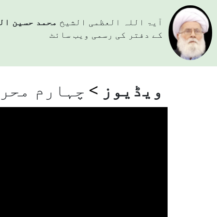
آيۃ اللہ العظمی الشيخ
محمد حسین ال
کے دفتر کی رسمی ویب سائٹ
ویڈیوز
چہارم محر