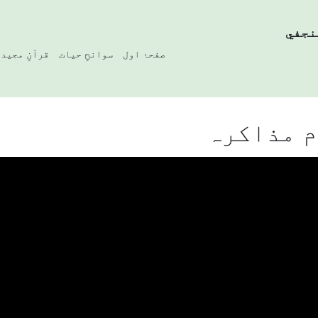
نجفي
صفحۂ اول
سوانحِ حیات
قرآنِ مجید
م مذاکرہ