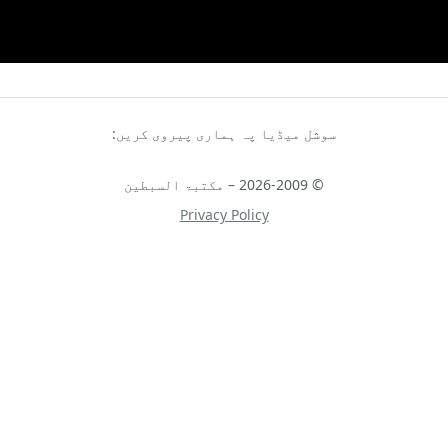
سوشل میڈیا پہ ہماری پیروی کریں:
© 2026-2009 – مکتبۃ السبطین
Privacy Policy