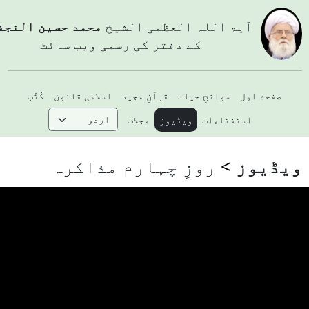
آيۃ اللہ العظمی الشيخ
محمد حسین النجفي
کے دفتر کی رسمی ویب سائٹ
صفحۂ اول
سوانحِ حیات
قرآنِ مجید
اسلامی قانون
کُتُب
استفتاءات
ویڈیوز
مجلات
یڈیوز
روزِ چہارم مذاکرہ