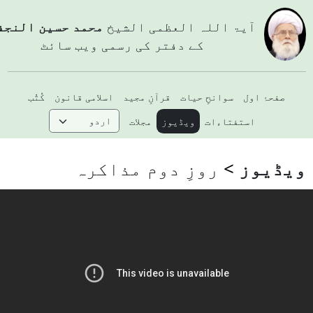
آيۃ اللہ العظمی الشيخ
محمد حسین النجفي
کے دفتر کی رسمی ویب سائٹ
صفحۂ اول
سوانحِ حیات
قرآنِ مجید
اسلامی قانون
کُتُب
استفتاءات
ویڈیوز
مجلات
یڈیوز
روزِ دوم مذاکرہ