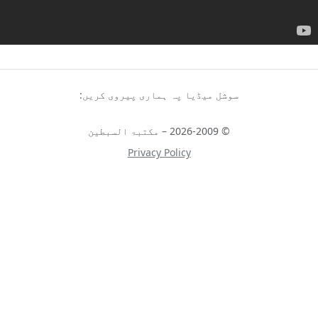
سوشل میڈیا پہ ہماری پیروی کریں:
© 2026-2009 – مکتبۃ السبطین
Privacy Policy