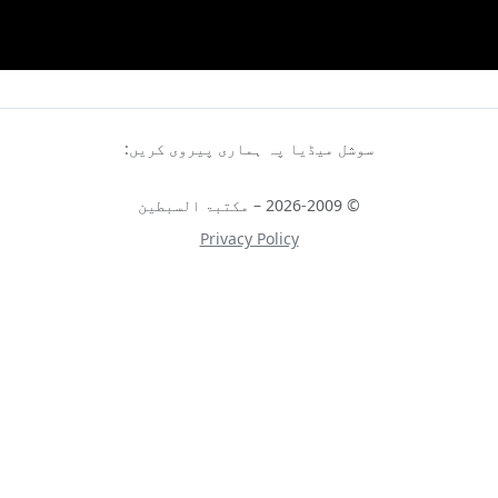
سوشل میڈیا پہ ہماری پیروی کریں:
© 2026-2009 – مکتبۃ السبطین
Privacy Policy