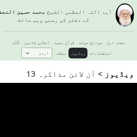
آيۃ اللہ العظمی الشيخ
محمد حسین النجفي
کے دفتر کی رسمی ویب سائٹ
صفحۂ اول
سوانحِ حیات
قرآنِ مجید
اسلامی قانون
کُتُب
استفتاءات
ویڈیوز
مجلات
یڈیوز
آن لائن مذاکرہ 13