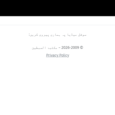
سوشل میڈیا پہ ہماری پیروی کریں:
© 2026-2009 – مکتبۃ السبطین
Privacy Policy