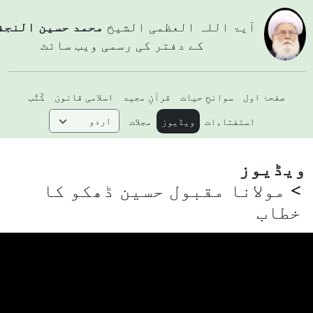
آيۃ اللہ العظمی الشيخ
محمد حسین النجفي
کے دفتر کی رسمی ویب سائٹ
صفحۂ اول
سوانحِ حیات
قرآنِ مجید
اسلامی قانون
کُتُب
استفتاءات
ویڈیوز
مجلات
یڈیوز
مولانا مقبول حسین ڈھکو کا
خطاب