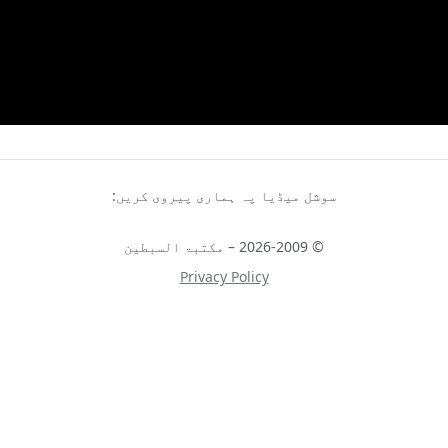
سوشل میڈیا پہ ہماری پیروی کریں:
© 2026-2009 – مکتبۃ السبطین
Privacy Policy