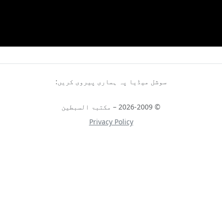
سوشل میڈیا پہ ہماری پیروی کریں:
© 2026-2009 – مکتبۃ السبطین
Privacy Policy