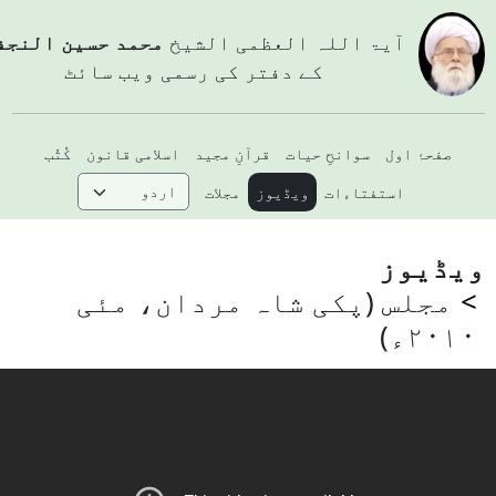
آيۃ اللہ العظمی الشيخ
محمد حسین النجفي
کے دفتر کی رسمی ویب سائٹ
صفحۂ اول
سوانحِ حیات
قرآنِ مجید
اسلامی قانون
کُتُب
استفتاءات
ویڈیوز
مجلات
یڈیوز
مجلس (پکی شاہ مردان، مئی
۲۰۱۰ء)