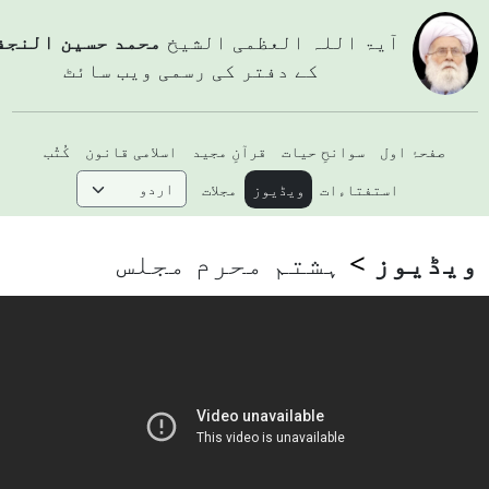
آيۃ اللہ العظمی الشيخ
محمد حسین النجفي
کے دفتر کی رسمی ویب سائٹ
صفحۂ اول
سوانحِ حیات
قرآنِ مجید
اسلامی قانون
کُتُب
استفتاءات
ویڈیوز
مجلات
یڈیوز
ہشتم محرم مجلس