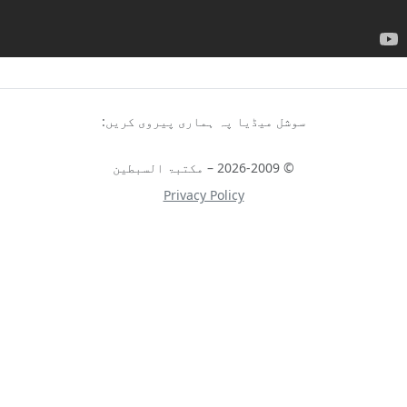
سوشل میڈیا پہ ہماری پیروی کریں:
© 2026-2009 – مکتبۃ السبطین
Privacy Policy