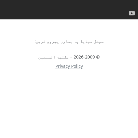
سوشل میڈیا پہ ہماری پیروی کریں:
© 2026-2009 – مکتبۃ السبطین
Privacy Policy