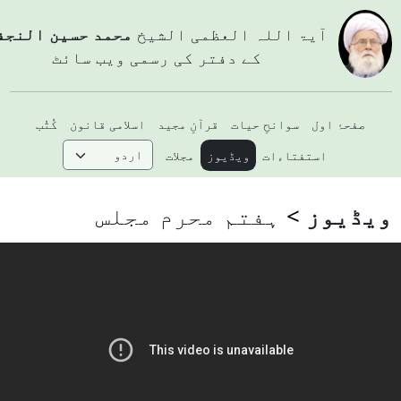
آيۃ اللہ العظمی الشيخ
محمد حسین النجفي
کے دفتر کی رسمی ویب سائٹ
صفحۂ اول
سوانحِ حیات
قرآنِ مجید
اسلامی قانون
کُتُب
استفتاءات
ویڈیوز
مجلات
یڈیوز
ہفتم محرم مجلس