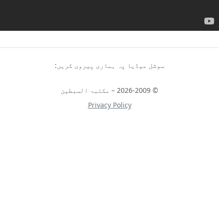
سوشل میڈیا پہ ہماری پیروی کریں:
© 2026-2009 – مکتبۃ السبطین
Privacy Policy