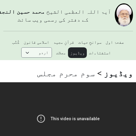
آيۃ اللہ العظمی الشيخ
محمد حسین النجفي
کے دفتر کی رسمی ویب سائٹ
صفحۂ اول
سوانحِ حیات
قرآنِ مجید
اسلامی قانون
کُتُب
استفتاءات
ویڈیوز
مجلات
یڈیوز
سوم محرم مجلس