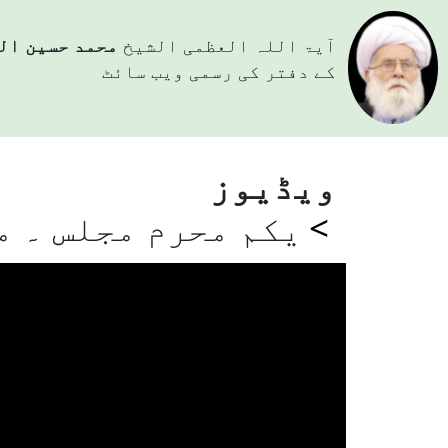
آيۃ اللہ العظمی الشيخ
محمد حسین ال
کے دفتر کی رسمی ویب سائٹ
ویڈیوز
يکم محرم مجلس ۔ م