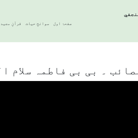
نجفي
صفحۂ اول
سوانحِ حیات
قرآنِ مجید
صائب ۔ بی بی فاطمہ سلام ا