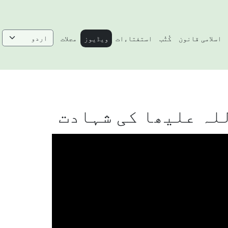
اسلامی قانون
کُتُب
استفتاءات
ویڈیوز
مجلات
للہ علیھا کی شہادت