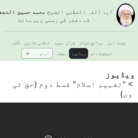
آيۃ اللہ العظمی الشيخ
محمد حسین النجفي
کے دفتر کی رسمی ویب سائٹ
صفحۂ اول
سوانحِ حیات
قرآنِ مجید
اسلامی قانون
کُتُب
استفتاءات
ویڈیوز
مجلات
یڈیوز
"تفہیم اسلام" قسط دوم (حق ٹی
وی)