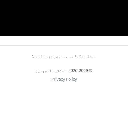
سوشل میڈیا پہ ہماری پیروی کریں:
© 2026-2009 – مکتبۃ السبطین
Privacy Policy