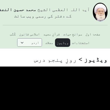
آيۃ اللہ العظمی الشيخ
محمد حسین النجفي
کے دفتر کی رسمی ویب سائٹ
صفحۂ اول
سوانحِ حیات
قرآنِ مجید
اسلامی قانون
کُتُب
استفتاءات
ویڈیوز
مجلات
یڈیوز
روزِ پنجم درس