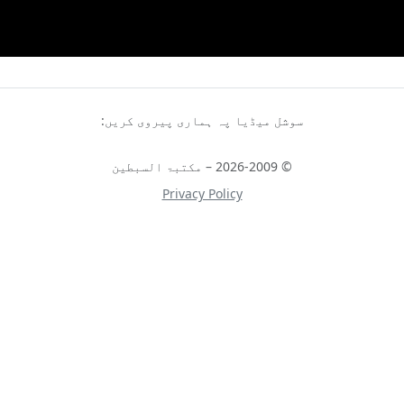
سوشل میڈیا پہ ہماری پیروی کریں:
© 2026-2009 – مکتبۃ السبطین
Privacy Policy