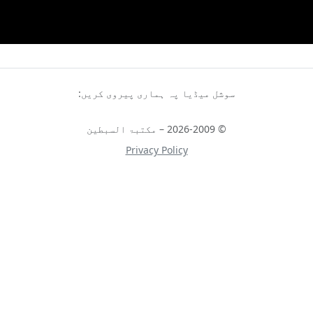
سوشل میڈیا پہ ہماری پیروی کریں:
© 2026-2009 – مکتبۃ السبطین
Privacy Policy