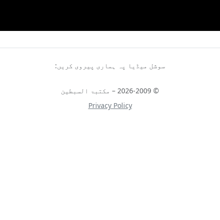
سوشل میڈیا پہ ہماری پیروی کریں:
© 2026-2009 – مکتبۃ السبطین
Privacy Policy