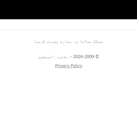
سوشل میڈیا پہ ہماری پیروی کریں:
© 2026-2009 – مکتبۃ السبطین
Privacy Policy