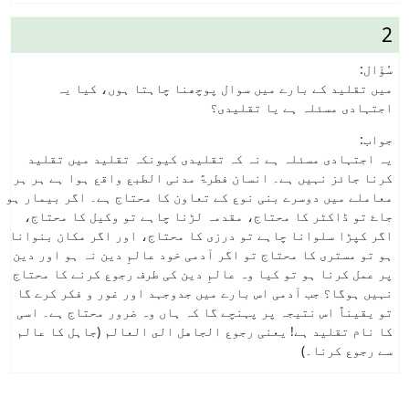
2
سُؤَال:
میں تقلید کے بارے میں سوال پوچھنا چاہتا ہوں، کیا یہ
اجتہادی مسئلہ ہے یا تقلیدی؟
جواب:
یہ اجتہادی مسئلہ ہے نہ کہ تقلیدی کیونکہ تقلید میں تقلید
کرنا جائز نہیں ہے۔ انسان فطرۃً مدنی الطبع واقع ہوا ہے ہر ہر
معاملے میں دوسرے بنی نوع کے تعاون کا محتاج ہے۔ اگر بیمار ہو
جاۓ تو ڈاکٹر کا محتاج، مقدمہ لڑنا چاہے تو وکیل کا محتاج،
اگر کپڑا سلوانا چاہے تو درزی کا محتاج، اور اگر مکان بنوانا
ہو تو مستری کا محتاج تو اگر آدمی خود عالمِ دین نہ ہو اور دین
پر عمل کرنا ہو تو کیا وہ عالمِ دین کی طرف رجوع کرنے کا محتاج
نہیں ہوگا؟ جب آدمی اس بارے میں جدوجہد اور غور و فکر کرے گا
تو یقیناً اس نتیجہ پر پہنچے گا کہ ہاں وہ ضرور محتاج ہے۔ اسی
کا نام تقلید ہے! یعنی
رجوع الجاهل الى العالم
(جاہل کا عالم
سے رجوع کرنا۔)