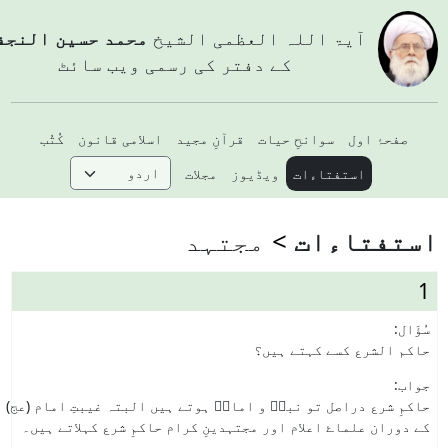
آيۃ اللہ العظمی الشيخ
محمد حسین النجفي
کے دفتر کی رسمی ویب سائٹ
صفحۂ اول
سوانحِ حیات
قرآنِ مجید
اسلامی قانون
کُتُب
استفتاءات
ویڈیوز
مجلات
ستفتاءات
مجتہد
1
سُؤَال:
حاکم الشرع کسے کہتے ہیں؟
جواب:
حاکمِ شرع دراصل تو نبیؐ و امامؑ ہوتے ہیں البتہ غیبتِ امام (عج)
کے دوران علماۓ اعلام اور مجتہدینِ کرام حاکمِ شرع کہلاتے ہیں۔