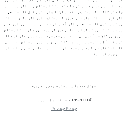
معاملے میں دوسرے بنی نوع کے تعاون کا محتاج ہے۔ اگر بیمار ہو
جاۓ تو ڈاکٹر کا محتاج، مقدمہ لڑنا چاہے تو وکیل کا محتاج،
اگر کپڑا سلوانا چاہے تو درزی کا محتاج، اور اگر مکان بنوانا
ہو تو مستری کا محتاج تو اگر آدمی خود عالمِ دین نہ ہو اور دین
پر عمل کرنا ہو تو کیا وہ عالمِ دین کی طرف رجوع کرنے کا محتاج
نہیں ہوگا؟ جب آدمی اس بارے میں جدوجہد اور غور و فکر کرے گا
تو یقیناً اس نتیجہ پر پہنچے گا کہ ہاں وہ ضرور محتاج ہے۔ اسی
کا نام تقلید ہے! یعنی
رجوع الجاهل الى العالم
(جاہل کا عالم
سے رجوع کرنا۔)
سوشل میڈیا پہ ہماری پیروی کریں:
© 2026-2009 – مکتبۃ السبطین
Privacy Policy