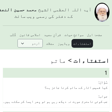
آيۃ اللہ العظمی الشيخ
محمد حسین النجفي
کے دفتر کی رسمی ویب سائٹ
صفحۂ اول
سوانحِ حیات
قرآنِ مجید
اسلامی قانون
کُتُب
استفتاءات
ویڈیوز
مجلات
ستفتاءات
ماتم
1
سُؤَال:
کیا قمیص اتار کے ماتم کرنا جائز ہے؟
جواب:
جب کوئی نامحرم عورت نہ دیکھ رہی ہو تو پھر ایسا کر سکتے ہیں۔