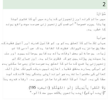
2
سُؤَال:
میں ماتم کرنے اور زنجیرزنی کے بارے میں آپ کا فتوی لینا
چاہتا ہوں، خصوصا" اس قسم کی زنجیر زنی جس سے موت واقع ہونے
کا خطرہ ہے۔
جواب:
جہاں تک ماتم کا تعلق ہے تو وہ تو قانون قدرت اور آئین فطرت کے
مطابق جائز ہے کیونکہ فطرت کا تقاضا ہے کہ جب آدمی کا غم
زیادہ ہو جاۓ تو بعض اوقات ہاتھ بے قابو ہوجاتے ہیں، اور منہ
یا سینے پر پڑتے ہیں جو کہ فطری ماتم ہے۔
اور جہاں تک اس
زنجیرزنی یا قمع کے ماتم کا تعلق ہے جس سے جان بھی جا سکتی ہے،
تو اس کی ہمارے محقق فقہاء اجازت نہیں دیتے کیونکہ جان اللہ
تعالی کی مقدس امانت ہے جو اس نے اپنی بندگی بجا لانے کے لیے
عطا کی ہے۔ لہذا اس کا تلف کرنا جائز نہیں ہے۔ ارشاد قدرت ہے:
وَلاَ تُلْقُواْ بِأَيْدِيكُمْ إِلَى التَّهْلُكَةِ
(البقرۃ 195)
"(اپنے آپ کو) اپنے ہاتھوں ہلاکت میں مت ڈالو۔"