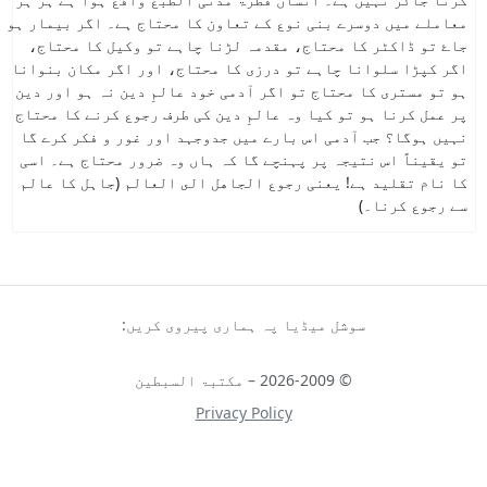
معاملے میں دوسرے بنی نوع کے تعاون کا محتاج ہے۔ اگر بیمار ہو
جاۓ تو ڈاکٹر کا محتاج، مقدمہ لڑنا چاہے تو وکیل کا محتاج،
اگر کپڑا سلوانا چاہے تو درزی کا محتاج، اور اگر مکان بنوانا
ہو تو مستری کا محتاج تو اگر آدمی خود عالمِ دین نہ ہو اور دین
پر عمل کرنا ہو تو کیا وہ عالمِ دین کی طرف رجوع کرنے کا محتاج
نہیں ہوگا؟ جب آدمی اس بارے میں جدوجہد اور غور و فکر کرے گا
تو یقیناً اس نتیجہ پر پہنچے گا کہ ہاں وہ ضرور محتاج ہے۔ اسی
کا نام تقلید ہے! یعنی
رجوع الجاهل الى العالم
(جاہل کا عالم
سے رجوع کرنا۔)
سوشل میڈیا پہ ہماری پیروی کریں:
© 2026-2009 – مکتبۃ السبطین
Privacy Policy