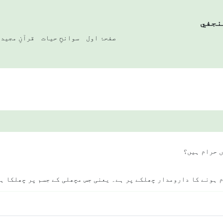
نجفي
صفحۂ اول
سوانحِ حیات
قرآنِ مجید
ں حرام ہیں؟
م ہونے کا دارومدار چھلکے پر ہے۔ یعنی جس مچھلی کے جسم پر چھلکا ہے