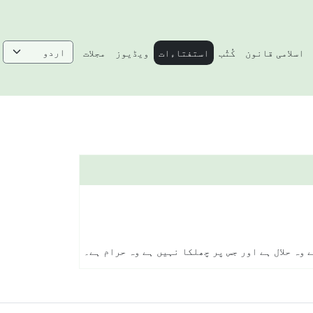
اسلامی قانون
کُتُب
استفتاءات
ویڈیوز
مجلات
 وہ حلال ہے اور جس پر چھلکا نہیں ہے وہ حرام ہے۔