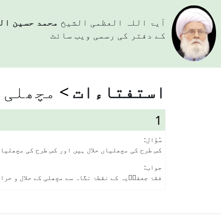
آيۃ اللہ العظمی الشيخ
محمد حسین ال
کے دفتر کی رسمی ویب سائٹ
استفتاءات
مچھلی
1
سُؤَال:
کس طرح کی مچھلیاں حلال ہیں اور کس طرح کی مچھلیا
جواب:
فقۂ جعفرؑیہ کے نقطۂ نگاہ سے مچھلی کے حلال و حرا