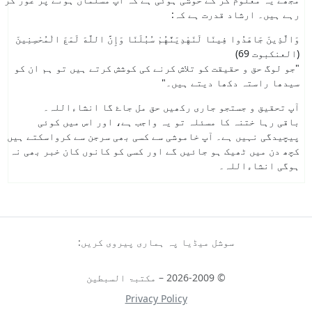
رہے ہیں۔ ارشاد قدرت ہے کہ:
وَالَّذِينَ جَاهَدُوا فِينَا لَنَهْدِيَنَّهُمْ سُبُلَنَا وَإِنَّ اللَّهَ لَمَعَ الْمُحْسِنِينَ
(العنکبوت 69)
"جو لوگ حق و حقیقت کو تلاش کرنے کی کوشش کرتے ہیں تو ہم ان کو
سیدھا راستہ دکھا دیتے ہیں۔"
آپ تحقیق و جستجو جاری رکھیں حق مل جاۓ گا انشاءاللہ۔
باقی رہا ختنہ کا مسئلہ تو یہ واجب ہے، اور اس میں کوئی
پیچیدگی نہیں ہے۔ آپ خاموشی سے کسی بھی سرجن سے کرواسکتے ہیں
کچھ دن میں ٹھیک ہو جائیں گے اور کسی کو کانوں کان خبر بھی نہ
ہوگی انشاءاللہ۔
سوشل میڈیا پہ ہماری پیروی کریں:
© 2026-2009 – مکتبۃ السبطین
Privacy Policy