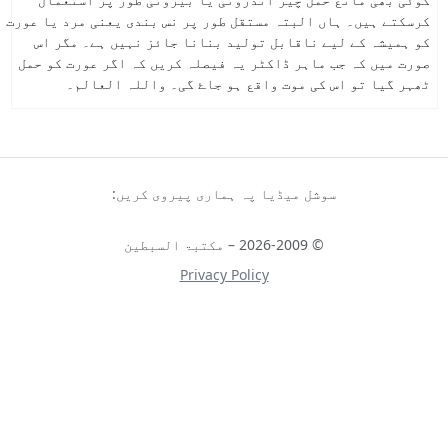
کرسکتے ہیں۔ ہاں البتہ مستقل طور پر نس بندی یعنی مرد یا عورت
کو ہمیشہ کے لیے ناقابل تولید بنانا جائز نہیں ہے۔ مگر اس
صورت میں کہ جب ماہر ڈاکٹر یہ فیصلہ کریں کہ اگر عورت کو حمل
ٹھہر گیا تو اس کی موت واقع ہو جاۓ گی۔ واللہ العالم۔
سوشل میڈیا پہ ہماری پیروی کریں:
© 2026-2009 – مکتبۃ السبطین
Privacy Policy