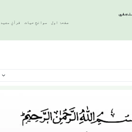
نجفي
صفحۂ اول
سوانحِ حیات
قرآنِ مجید