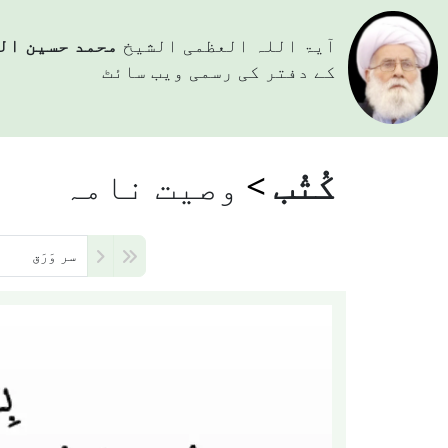
آيۃ اللہ العظمی الشيخ
محمد حسین ال
کے دفتر کی رسمی ویب سائٹ
کُتُب
وصیت نامہ