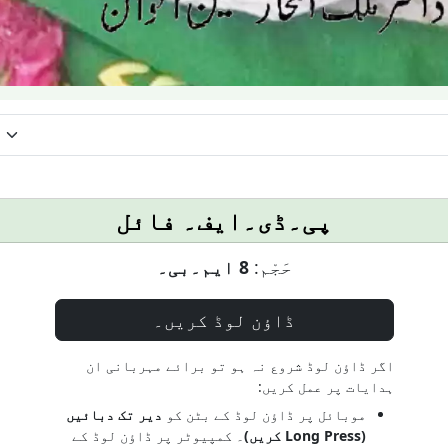
پی۔ڈی۔ایف۔ فائل
حَجْم:
8 ایم۔بی۔
ڈاؤن لوڈ کریں۔
اگر ڈاؤن لوڈ شروع نہ ہو تو برائے مہربانی ان
ہدایات پر عمل کریں:
موبائل پر ڈاؤن لوڈ کے بٹن کو
دیر تک دبائیں
(Long Press کریں)
۔ کمپیوٹر پر ڈاؤن لوڈ کے