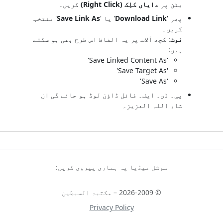
بٹن پر
دایاں کلِک (Right Click)
کریں۔
پھر '
Download Link
' یا '
Save Link As
' منتخب
کریں۔
نوٹ
: کچھ آلات پر یہ الفاظ اس طرح بھی ہو سکتے
ہیں:
'Save Linked Content As'
'Save Target As'
'Save As'
پی۔ ڈی۔ ایف۔ فائل ڈاؤن لوڈ ہو جائے گی ان
شاء اللہ العزیز۔
سوشل میڈیا پہ ہماری پیروی کریں:
© 2026-2009 – مکتبۃ السبطین
Privacy Policy