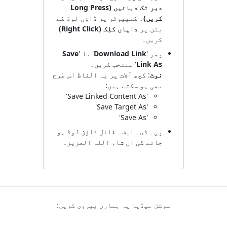
دیر تک دبائیں (Long Press
کریں)
۔ کمپیوٹر پر ڈاؤن لوڈ کے
بٹن پر
دایاں کلِک (Right Click)
کریں۔
پھر '
Download Link
' یا '
Save
Link As
' منتخب کریں۔
نوٹ
: کچھ آلات پر یہ الفاظ اس طرح
بھی ہو سکتے ہیں:
'Save Linked Content As'
'Save Target As'
'Save As'
پی۔ ڈی۔ ایف۔ فائل ڈاؤن لوڈ ہو
جائے گی ان شاء اللہ العزیز۔
سوشل میڈیا پہ ہماری پیروی کریں: