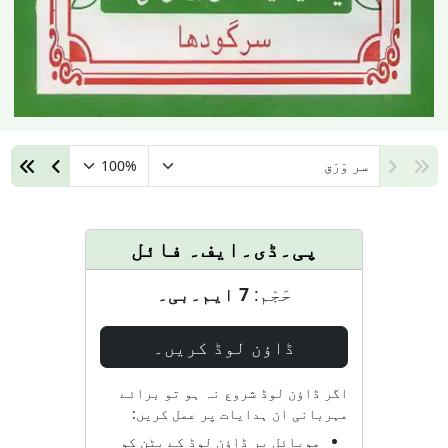
پی۔ڈی۔ایف۔ فائل
حَجْم:
7 ایم۔بی۔
ڈاؤن لوڈ کریں۔
اگر ڈاؤن لوڈ شروع نہ ہو تو برائے
مہربانی ان ہدایات پر عمل کریں:
موبائل پر ڈاؤن لوڈ کے بٹن کو