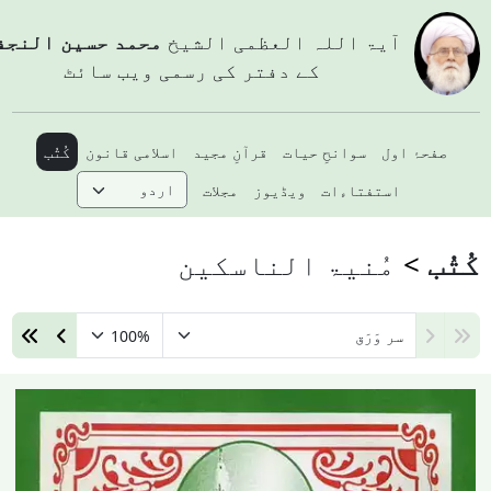
آيۃ اللہ العظمی الشيخ
محمد حسین النجفي
کے دفتر کی رسمی ویب سائٹ
صفحۂ اول
سوانحِ حیات
قرآنِ مجید
اسلامی قانون
کُتُب
استفتاءات
ویڈیوز
مجلات
ُتُب
مُنیۃ الناسکين